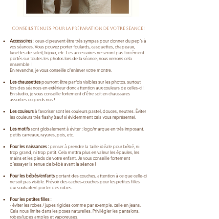
Conseils tenues pour la préparation de votre séance !
Accessoires :
c
eux-ci peuvent être très sympas pour donner du pep's à
vos séances. Vous pouvez porter foulards, casquettes, chapeaux,
lunettes de soleil, bijoux, etc. Les accessoires ne seront pas forcément
portés sur toutes les photos lors de la séance, nous verrons cela
ensemble !
En revanche, je vous conseille d'enlever votre montre.
Les chaussettes
pourront être parfois visibles sur les photos, surtout
lors des séances en extérieur donc attention aux couleurs de celles-ci !
En studio, je vous conseille fortement d'être soit en chaussures
assorties ou pieds nus !
​Les couleurs
à favoriser sont les couleurs pastel, douces, neutres. Éviter
les couleurs très flashy (sauf si évidemment cela vous représente).
​Les motifs
sont globalement à éviter : logo/marque en très imposant,
petits carreaux, rayures, pois, etc.
​Pour les naissances :
penser à prendre la taille idéale pour bébé, ni
trop grand, ni trop petit. Cela mettra plus en valeur les épaules, les
mains et les pieds de votre enfant. Je vous conseille fortement
d'essayer la tenue de bébé avant la séance !
Pour les bébés/enfants
portant des couches, attention à ce que celle-ci
ne soit pas visible. Prévoir des caches-couches pour les petites filles
qui souhaitent porter des robes.
Pour les petites filles :
-
éviter les robes / jupes rigides comme par exemple, celle en jeans.
Cela nous limite dans les poses naturelles. Privilégier les pantalons,
robes/jupes amples et vaporeuses.