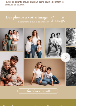
- é
viter les collants, prévoir plutôt un cache-couche si l'enfant est
porteuse de couches.
Des photos à votre image
Famille
Inspirations pour la séance en
Infos Séance Famille