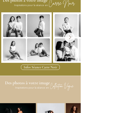
Des photos à votre image
Carre Noir
Inspirations pour la séance en
Infos Séance Carre Noir
Des photos à votre image
Collection Vogue
Inspirations pour la séance en